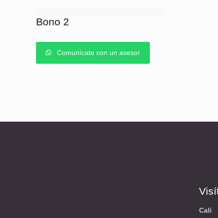
Bono 2
Comunícate con un asesor
Vis
Cali