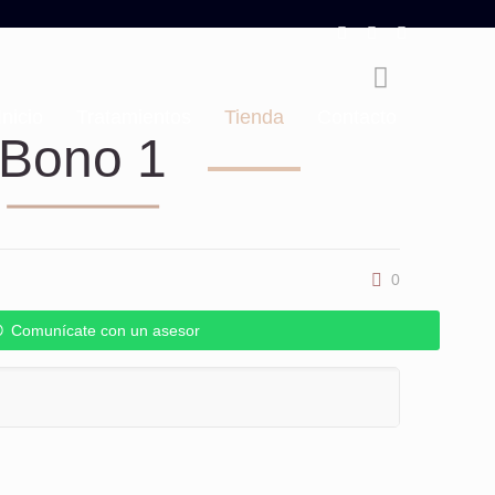
Inicio
Tratamientos
Tienda
Contacto
Bono 1
0
Comunícate con un asesor