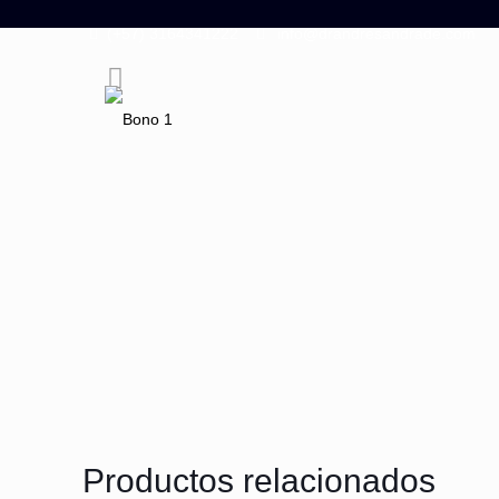
(+57) 3164341222
info@drandresandrade.com
Productos relacionados